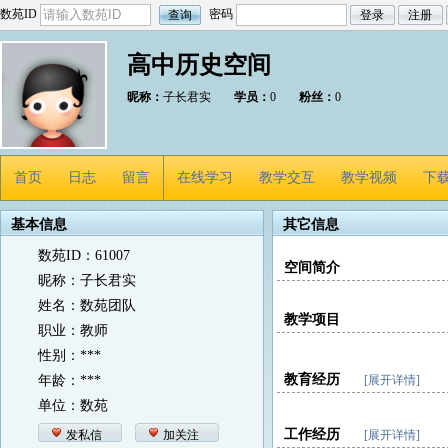
数苑ID
密码
高中历史空间
昵称：
子长君实
学员：
0
粉丝：
0
首页
日志
留言
在线学习
教学交互
教学视频
下
基本信息
其它信息
数苑ID：61007
空间简介
昵称：子长君实
姓名：数苑团队
教学项目
职业：教师
性别：***
教育经历
年龄：***
[展开详情]
单位：数苑
工作经历
发私信
加关注
[展开详情]