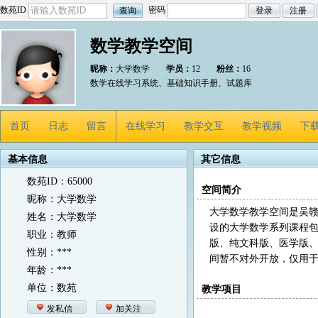
数苑ID
密码
数学教学空间
昵称：
大学数学
学员：
12
粉丝：
16
数学在线学习系统、基础知识手册、试题库
首页
日志
留言
在线学习
教学交互
教学视频
下
基本信息
其它信息
数苑ID：65000
空间简介
昵称：大学数学
大学数学教学空间是吴
姓名：大学数学
设的大学数学系列课程
职业：教师
版、纯文科版、医学版
性别：***
间暂不对外开放，仅用
年龄：***
单位：数苑
教学项目
发私信
加关注