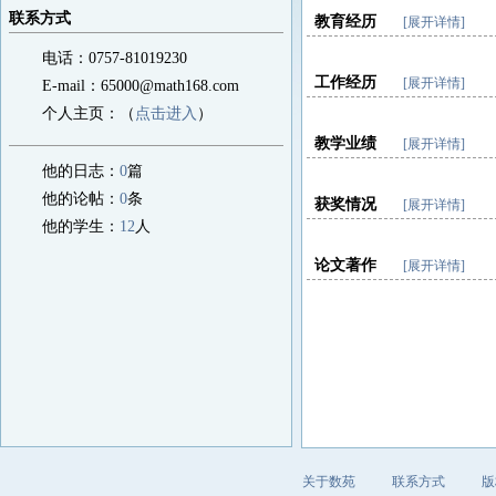
联系方式
教育经历
[展开详情]
电话：0757-81019230
工作经历
[展开详情]
E-mail：65000@math168.com
个人主页：（
点击进入
）
教学业绩
[展开详情]
他的日志：
0
篇
他的论帖：
0
条
获奖情况
[展开详情]
他的学生：
12
人
论文著作
[展开详情]
关于数苑
联系方式
版