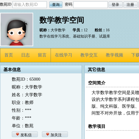
数苑ID
密码
数学教学空间
昵称：
大学数学
学员：
12
粉丝：
16
数学在线学习系统、基础知识手册、试题库
首页
日志
留言
在线学习
教学交互
教学视频
下
基本信息
其它信息
数苑ID：65000
空间简介
昵称：大学数学
大学数学教学空间是吴
姓名：大学数学
设的大学数学系列课程
职业：教师
版、纯文科版、医学版
性别：***
间暂不对外开放，仅用
年龄：***
单位：数苑
教学项目
发私信
加关注