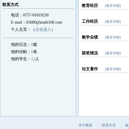
联系方式
教育经历
[展开详情]
电话：0757-81019230
工作经历
[展开详情]
E-mail：65000@math168.com
个人主页：（
点击进入
）
教学业绩
[展开详情]
他的日志：
0
篇
他的论帖：
0
条
获奖情况
[展开详情]
他的学生：
12
人
论文著作
[展开详情]
关于数苑
联系方式
版