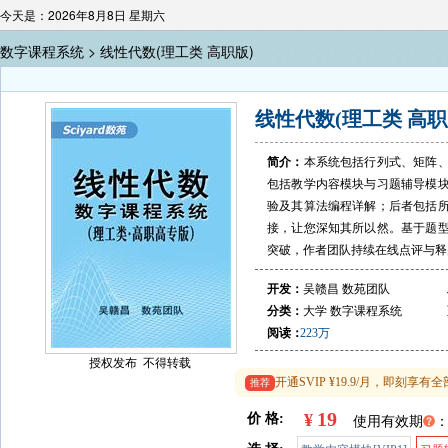
今天是：2026年8月8日 星期六
数字课程系统 >
线性代数(理工类 高职版)
线性代数(理工类 高职
简介：
本系统包括行列式、矩阵
包括教学内容模块与习题辅导模
验及其算法编程详解；后者包括
接，让您深知其所以然。基于题
突破，作者团队持续在线点评与释
开发：
吴赣昌 数苑团队
分类：
大学
数字课程系统
阅读：
223万
授权发布 不得转载
开通SVIP ¥19.9/月，即刻
推荐
19
¥
价 格:
使用有效期