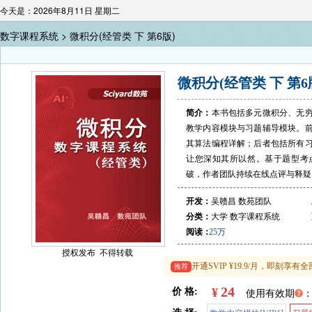
今天是：2026年8月11日 星期二
数字课程系统 >
微积分(经管类 下 第6版)
微积分(经管类 下 第6
简介：
本书包括多元微积分、无
教学内容模块与习题辅导模块。
其算法编程详解；后者包括所有
让您深知其所以然。基于题型考
破，作者团队持续在线点评与释疑
开发：
吴赣昌 数苑团队
分类：
大学
数字课程系统
阅读：
25万
授权发布 不得转载
开通SVIP ¥19.9/月，即刻
推荐
24
¥
价 格:
使用有效期