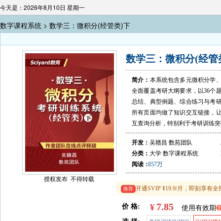
今天是：2026年8月10日 星期一
数字课程系统 >
数学三：微积分(经管类)下
数学三：微积分(经管
简介：
本系统包含多元微积分学
全面覆盖考研大纲要求，以36个
总结、典型例题、综合练习与考
所有页面均做了知识交互链接，
互查询分析，特别利于考研训练突
开发：
吴赣昌 数苑团队
分类：
大学
数字课程系统
阅读：
857万
授权发布 不得转载
开通SVIP ¥19.9/月，即刻
推荐
7.85
¥
价 格:
使用有效期