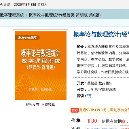
今天是：2026年8月8日 星期六
数字课程系统 >
概率论与数理统计(经管类 简明版 第6版)
概率论与数理统计(经管
简介：
本系统含随机事件及其概
计基础、估计检验等内容。分为
学内容、教学动画、数学实验；
识交互链接，让您深知其所以然
学习训练突破，作者团队持续在线
开发：
吴赣昌 数苑团队
分类：
大学
数字课程系统
阅读：
7万
授权发布 不得转载
开通SVIP ¥19.9/月，即刻
推荐
30
¥
价 格:
使用有效期