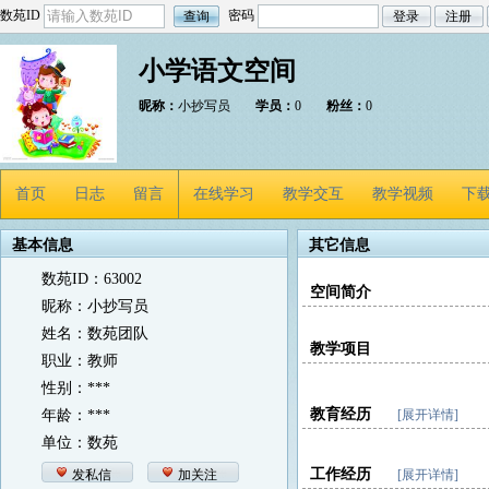
数苑ID
密码
小学语文空间
昵称：
小抄写员
学员：
0
粉丝：
0
首页
日志
留言
在线学习
教学交互
教学视频
下
基本信息
其它信息
数苑ID：63002
空间简介
昵称：小抄写员
姓名：数苑团队
教学项目
职业：教师
性别：***
教育经历
年龄：***
[展开详情]
单位：数苑
工作经历
发私信
加关注
[展开详情]