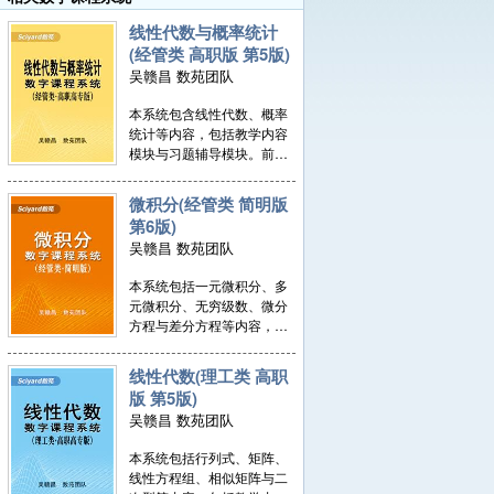
from the State Council of the People's Republic
2021秋季学期(-10.08)免费开放数字课程系统VIP1
of China. The professional and dedicated
线性代数与概率统计
Shuyuan team led by him has made
(经管类 高职版 第5版)
2022春季学期(-03.31)免费开放数字课程系统VIP1
outstanding contributions in the field of
吴赣昌 数苑团队
助力2022秋季学期，数苑为全国高校师生用户提供大学数学课程系统(教、学、测、评)配套服务
education informatization since 2000.
本系统包含线性代数、概率
统计等内容，包括教学内容
模块与习题辅导模块。前者
包括教学内容、教学动画、
数学实验及其算法编程详
微积分(经管类 简明版
解；后者包括所有习题详
第6版)
解。所有页面均做了知识交
吴赣昌 数苑团队
互链接，让您深知其所以
然。基于题型考点的交互查
本系统包括一元微积分、多
询分析，特别利于学习训练
元微积分、无穷级数、微分
突破，作者团队持续在线点
方程与差分方程等内容，包
评与释疑。系统支持PC端与
括教学模块与习题模块。前
移动端使用。
者包括教学内容、教学动
线性代数(理工类 高职
画、数学实验及其算法编程
版 第5版)
详解；后者包括所有习题详
吴赣昌 数苑团队
解。所有页面均做了知识交
互链接，让您深知其所以
本系统包括行列式、矩阵、
然。基于题型考点的交互查
线性方程组、相似矩阵与二
询分析，特别利于学习训练