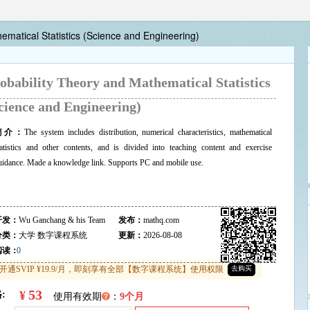
ematical Statistics (Science and Engineering)
obability Theory and Mathematical Statistics
cience and Engineering)
简介：
The system includes distribution, numerical characteristics, mathematical
tatistics and other contents, and is divided into teaching content and exercise
uidance. Made a knowledge link. Supports PC and mobile use.
开发：
Wu Ganchang & his Team
发布：
mathq.com
分类：
大学
数字课程系统
更新：
2026-08-08
阅读：
0
开通SVIP ¥19.9/月，即刻享有全部【数字课程系统】使用权限
去购买
53
¥
:
使用有效期
：
9个月