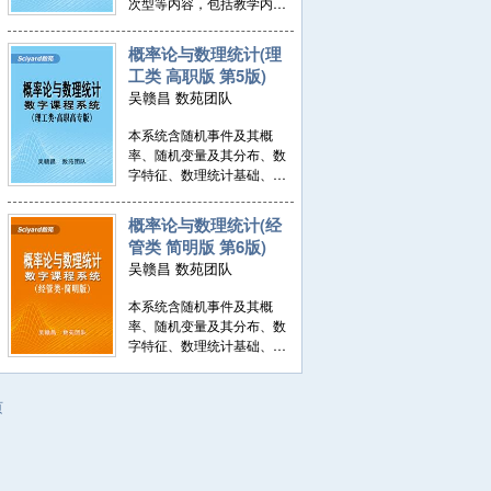
次型等内容，包括教学内容
突破，作者团队持续在线点
模块与习题辅导模块。前者
评与释疑。系统支持PC端与
包括教学内容、教学动画、
移动端使用。
概率论与数理统计(理
数学实验及其算法编程详
工类 高职版 第5版)
解；后者包括所有习题详
吴赣昌 数苑团队
解。所有页面均做了知识交
互链接，让您深知其所以
本系统含随机事件及其概
然。基于题型考点的交互查
率、随机变量及其分布、数
询分析，特别利于学习训练
字特征、数理统计基础、估
突破，作者团队持续在线点
计检验等内容，分为教学内
评与释疑。系统支持PC端与
容模块与习题辅导模块。前
移动端使用。
概率论与数理统计(经
者包括教学内容、教学动
管类 简明版 第6版)
画、数学实验；后者包括所
吴赣昌 数苑团队
有习题详解。所有页面均做
了知识交互链接，让您深知
本系统含随机事件及其概
其所以然。基于题型考点的
率、随机变量及其分布、数
交互查询分析，特别利于学
字特征、数理统计基础、估
习训练突破，作者团队持续
计检验等内容。分为教学内
在线点评与释疑。
容模块与习题辅导模块，前
者包括教学内容、教学动
页
画、数学实验；后者包括所
有习题详解。所有页面均做
了知识交互链接，让您深知
其所以然。基于题型考点的