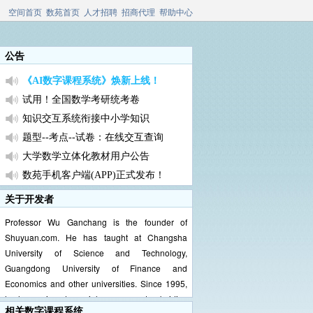
空间首页
数苑首页
人才招聘
招商代理
帮助中心
公告
《AI数字课程系统》焕新上线！
试用！全国数学考研统考卷
知识交互系统衔接中小学知识
题型--考点--试卷：在线交互查询
大学数学立体化教材用户公告
数苑手机客户端(APP)正式发布！
主编寄语：为自主学习提供强大助力
关于开发者
大学数学《考研训练系统》发布！
Professor Wu Ganchang is the founder of
关于系统中数学实验使用的重要说明
Shuyuan.com. He has taught at Changsha
关于内容评论与求助功能开通的说明
University of Science and Technology,
Guangdong University of Finance and
大数数字课程系统微信版正式发布
Economics and other universities. Since 1995,
《数字课程系统》发布及其注意事项
he has enjoyed special government subsidies
疫情期间(--0531)免费开放VIP1模块
相关数字课程系统