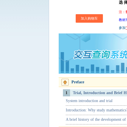
选 择
注：
加入购物车
教材
参加
Preface
1
System introduction and trial
Introduction: Why study mathematics
A brief history of the development of