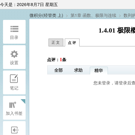
今天是：2026年8月7日 星期五
微积分(经管类 上)
>
第1章 函数、极限与连续
>
数列
1.4.01 
目录
正 文
点 评
1
点评：
条
设置
全部
求助
精华
您未登录，请登录后
笔记
加入书签